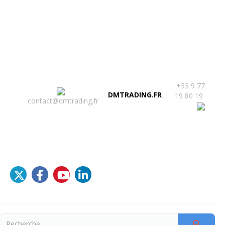
Nous ne sommes plus en France ! DIABOLO
MENTHE EOOD, société par actions simplifiées de
droit Bulgare, immatriculée à Sofia sous le numéro
d’enregistrement 203281113, sis au 32 boulevard
Vitosha, 1303 Sofia, Bulgarie.
+33 9 77
DMTRADING.FR
19 80 19
contact@dmtrading.fr