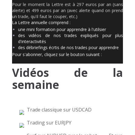
Pour le moment la Lettre est à 297 euros par an (sans
alerte) et 499 euros par an (avec alerte quand on prend
un trade, qu'il faut le couper, etc.)
La Lettre annuelle comprend :
une mini formation pour apprendre à l'utilsier
des vidéos de nos trades expliqués pour plus
d'interactivités
des débriefings écrtis de nos trades pour apprendre
Pour s'abonner, cliquez sur le bouton suivant :
Vidéos de la
semaine
Trade classique sur USDCAD
Trading sur EURJPY